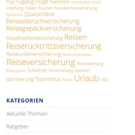
Flüge
Flugzeug
Flug
Frankreich
Hotel
Griechenland
Impfung
Italien
Kosten
Krankenversicherung
Quarantäne
Pandemie
Reiseabbruchversicherung
Reisegepäckversicherung
Reisen
Reisekrankenversicherung
Reiserücktrittsversicherung
Reiseunfallversicherung
Reiseveranstalter
Reiseversicherung
Reisewarnung
Soforthilfe-Versicherung
Spanien
Risikogebiet
Urlaub
Tourismus
Stornierung
USA
Türkei
KATEGORIEN
Aktuelle Themen
Ratgeber