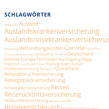
SCHLAGWÖRTER
Ausland
Afrika
Asien
Auslandskrankenversicherung
Auslandsreisekrankenversicheru
Corona
Behandlungskosten
Behandlung
Corona-Test
Deutschland
Coronavirus
Covid-19
Corona-Versicherung
Europa
Einreise
Fernreisen
Flüge
Flugzeug
Flug
Impfung
Italien
Kosten
Frankreich
Hotel
Griechenland
Quarantäne
Krankenversicherung
Pandemie
Reiseabbruchversicherung
Reisegepäckversicherung
Reisen
Reisekrankenversicherung
Reiserücktrittsversicherung
Reiseunfallversicherung
Reiseveranstalter
Reiseversicherung
Reisewarnung
Risikogebiet