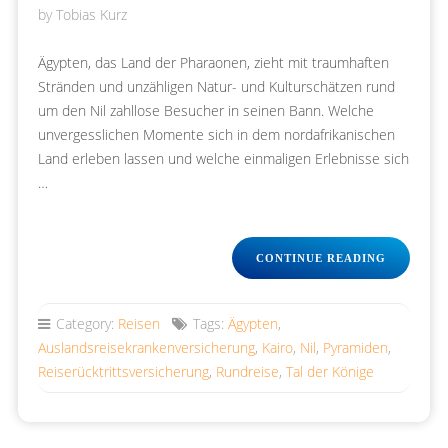
by
Tobias Kurz
Ägypten, das Land der Pharaonen, zieht mit traumhaften
Stränden und unzähligen Natur- und Kulturschätzen rund
um den Nil zahllose Besucher in seinen Bann. Welche
unvergesslichen Momente sich in dem nordafrikanischen
Land erleben lassen und welche einmaligen Erlebnisse sich
…
„ABENTE
CONTINUE READING
ÄGYPTEN
–
DAS
Category:
Reisen
Tags:
Ägypten
,
LAND
Auslandsreisekrankenversicherung
,
Kairo
,
Nil
,
Pyramiden
,
DER
PHARAO
Reiserücktrittsversicherung
,
Rundreise
,
Tal der Könige
ENTDECK