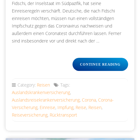
Fidschi, der Inselstaat im Südpazifik, hat seine
Einreiseregeln verschärft. Deutsche, die nach Fidschi
einreisen möchten, müssen nun einen vollständigen
Impfschutz gegen das Coronavirus nachweisen und
außerdem einen Coronatest durchführen lassen. Ferner
sind insbesondere vor und direkt nach der …
„AUCH
CONTINUE READING
FÜR
DEUTSCH
URLAUBE
Category:
Reisen
Tags:
VERSCHÄ
Auslandskrankenversicherung
,
EINREIS
AUF
Auslandsreisekrankenversicherung
,
Corona
,
Corona-
FIDSCHI“
Versicherung
,
Einreise
,
Impfung
,
Reise
,
Reisen
,
Reiseversicherung
,
Rücktransport