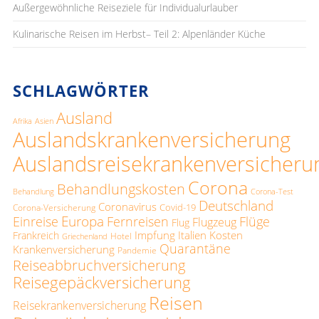
Außergewöhnliche Reiseziele für Individualurlauber
Kulinarische Reisen im Herbst– Teil 2: Alpenländer Küche
SCHLAGWÖRTER
Ausland
Afrika
Asien
Auslandskrankenversicherung
Auslandsreisekrankenversicheru
Corona
Behandlungskosten
Behandlung
Corona-Test
Deutschland
Coronavirus
Covid-19
Corona-Versicherung
Europa
Einreise
Fernreisen
Flüge
Flugzeug
Flug
Impfung
Italien
Kosten
Frankreich
Hotel
Griechenland
Quarantäne
Krankenversicherung
Pandemie
Reiseabbruchversicherung
Reisegepäckversicherung
Reisen
Reisekrankenversicherung