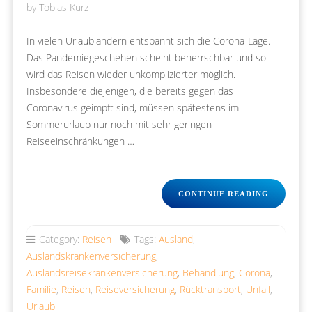
by
Tobias Kurz
In vielen Urlaubländern entspannt sich die Corona-Lage.
Das Pandemiegeschehen scheint beherrschbar und so
wird das Reisen wieder unkomplizierter möglich.
Insbesondere diejenigen, die bereits gegen das
Coronavirus geimpft sind, müssen spätestens im
Sommerurlaub nur noch mit sehr geringen
Reiseeinschränkungen …
„BRAUCH
CONTINUE READING
AUCH
GEIMPFT
EINE
Category:
Reisen
Tags:
Ausland
,
AUSLAND
Auslandskrankenversicherung
,
Auslandsreisekrankenversicherung
,
Behandlung
,
Corona
,
Familie
,
Reisen
,
Reiseversicherung
,
Rücktransport
,
Unfall
,
Urlaub