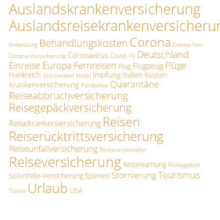
Auslandskrankenversicherung
Auslandsreisekrankenversicheru
Corona
Behandlungskosten
Behandlung
Corona-Test
Deutschland
Coronavirus
Covid-19
Corona-Versicherung
Europa
Einreise
Fernreisen
Flüge
Flugzeug
Flug
Impfung
Italien
Kosten
Frankreich
Hotel
Griechenland
Quarantäne
Krankenversicherung
Pandemie
Reiseabbruchversicherung
Reisegepäckversicherung
Reisen
Reisekrankenversicherung
Reiserücktrittsversicherung
Reiseunfallversicherung
Reiseveranstalter
Reiseversicherung
Reisewarnung
Risikogebiet
Tourismus
Stornierung
Soforthilfe-Versicherung
Spanien
Urlaub
USA
Türkei