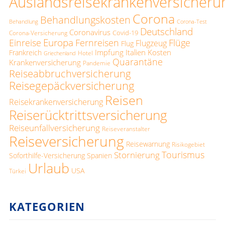
Auslandsreisekrankenversicheru
Corona
Behandlungskosten
Behandlung
Corona-Test
Deutschland
Coronavirus
Covid-19
Corona-Versicherung
Europa
Einreise
Fernreisen
Flüge
Flugzeug
Flug
Impfung
Italien
Kosten
Frankreich
Hotel
Griechenland
Quarantäne
Krankenversicherung
Pandemie
Reiseabbruchversicherung
Reisegepäckversicherung
Reisen
Reisekrankenversicherung
Reiserücktrittsversicherung
Reiseunfallversicherung
Reiseveranstalter
Reiseversicherung
Reisewarnung
Risikogebiet
Tourismus
Stornierung
Soforthilfe-Versicherung
Spanien
Urlaub
USA
Türkei
KATEGORIEN