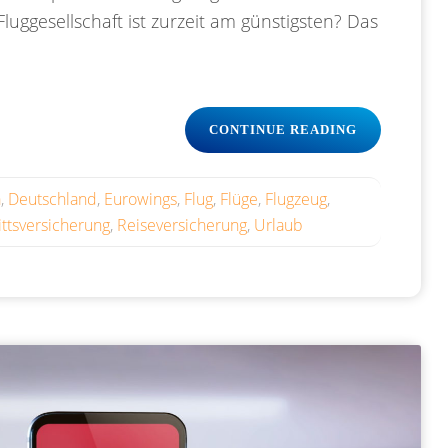
uggesellschaft ist zurzeit am günstigsten? Das
„BILLIGAIR
CONTINUE READING
ZIEHEN
IHRE
PREISE
a
,
Deutschland
,
Eurowings
,
Flug
,
Flüge
,
Flugzeug
,
AN“
ittsversicherung
,
Reiseversicherung
,
Urlaub