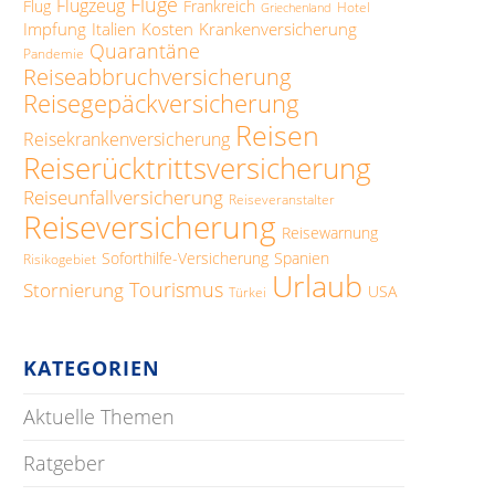
Flüge
Flugzeug
Flug
Frankreich
Hotel
Griechenland
Impfung
Italien
Kosten
Krankenversicherung
Quarantäne
Pandemie
Reiseabbruchversicherung
Reisegepäckversicherung
Reisen
Reisekrankenversicherung
LINES
Reiserücktrittsversicherung
Reiseunfallversicherung
Reiseveranstalter
Reiseversicherung
Reisewarnung
Soforthilfe-Versicherung
Spanien
Risikogebiet
Urlaub
Tourismus
Stornierung
USA
Türkei
KATEGORIEN
Aktuelle Themen
Ratgeber