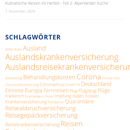
Kulinarische Reisen im Herbst– Teil 2: Alpenländer Küche
7. November 2024
SCHLAGWÖRTER
Ausland
Afrika
Asien
Auslandskrankenversicherung
Auslandsreisekrankenversicheru
Corona
Behandlungskosten
Behandlung
Corona-Test
Deutschland
Coronavirus
Covid-19
Corona-Versicherung
Europa
Einreise
Fernreisen
Flüge
Flugzeug
Flug
Impfung
Italien
Kosten
Frankreich
Hotel
Griechenland
Quarantäne
Krankenversicherung
Pandemie
Reiseabbruchversicherung
Reisegepäckversicherung
Reisen
Reisekrankenversicherung